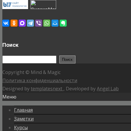
Поиск
Поиск
Поиск
Copyright © Mind & Magic
Политика конфиденциальности
Designed by
templatesnext
, Developed by
Angel Lab
Меню
Главная
Заметки
Курсы