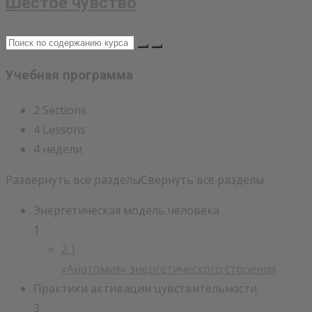
Шестое чувство
Учебная программа
2 Sections
4 Lessons
4 недели
Развернуть все разделы
Свернуть все разделы
Энергетическая модель человека
1
2.1
«Анатомия» энергетического строения
Практики активации цувствительности
3