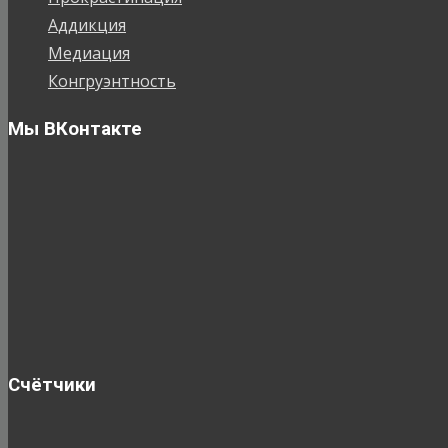
Аддикция
Медиация
Конгруэнтность
Мы ВКонтакте
Счётчики