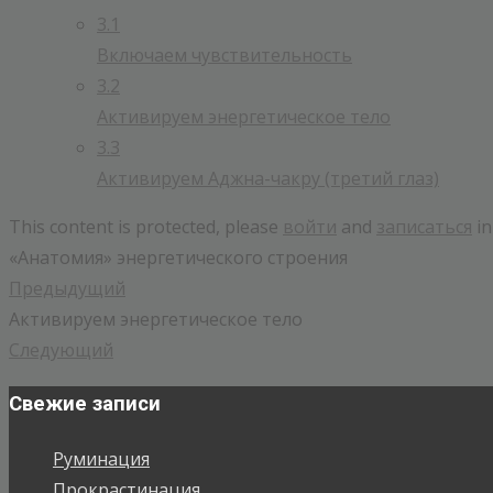
3.1
Включаем чувствительность
3.2
Активируем энергетическое тело
3.3
Активируем Аджна-чакру (третий глаз)
This content is protected, please
войти
and
записаться
in
«Анатомия» энергетического строения
Предыдущий
Активируем энергетическое тело
Следующий
Свежие записи
Руминация
Прокрастинация