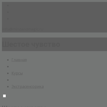
info@mindandmagic.ru
Шестое чувство
Главная
Курсы
Экстрасенсорика