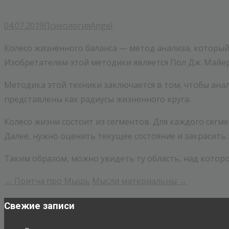
04.07.2019
Психология
Angel
Колесо жизненного баланса — метод анализа, который
Изобретателем этой методики является Пол Дж. Майер
Методика этой техники заключается в том, чтобы ан
представлены как радиусы жизненного круга.
Колесо жизни состоит из сегментов. Для каждого сегме
Далее, нужно оценить текущее состояние и закрасить э
Таким образом, можно увидеть ту область, над котор
←
Притча про Мышь
Мысли материальны
→
Post
navigation
Свежие записи