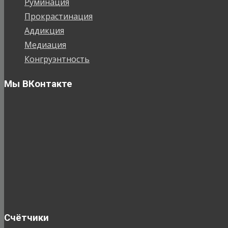
Руминация
Прокрастинация
Аддикция
Медиация
Конгруэнтность
Мы ВКонтакте
Счётчики