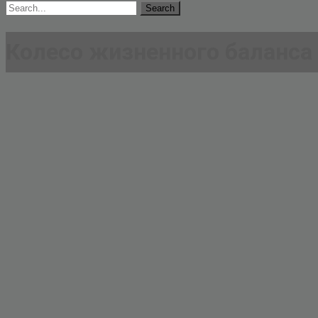
Search
for:
Колесо жизненного баланса