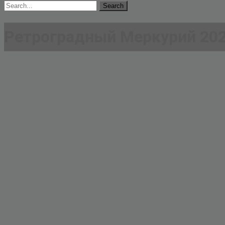
Search
for:
Ретроградный Меркурий 20