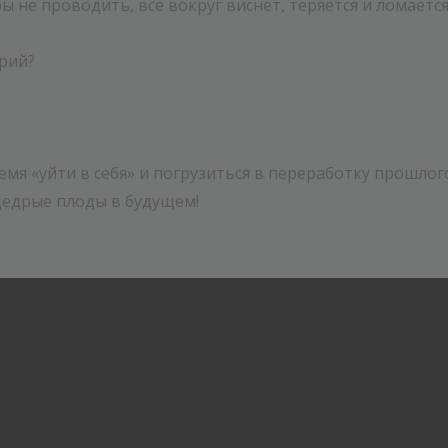
ы не проводить, все вокруг виснет, теряется и ломаетс
рий?
емя «уйти в себя» и погрузиться в переработку прошло
щедрые плоды в будущем!