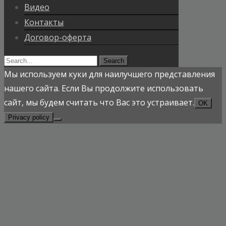
Видео
Контакты
Договор-оферта
Search
for:
Мы используем куки для наилучшего представления
нашего сайта. Если Вы продолжите использовать
сайт, мы будем считать что Вас это устраивает.
OK
Privacy policy