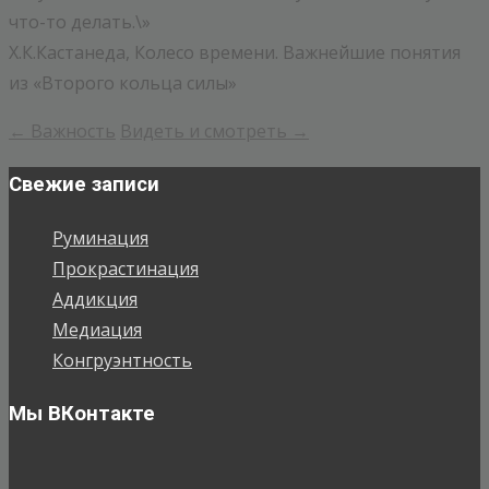
что-то делать.\»
Х.К.Кастанеда, Колесо времени. Важнейшие понятия
из «Второго кольца силы»
←
Важность
Видеть и смотреть
→
Post
navigation
Свежие записи
Руминация
Прокрастинация
Аддикция
Медиация
Конгруэнтность
Мы ВКонтакте